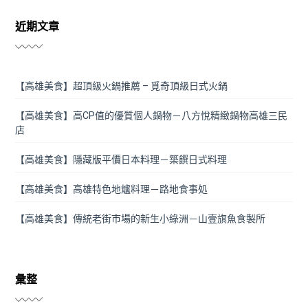
近期文章
【高雄美食】超頂級火鍋推薦 – 覓奇頂級日式火鍋
【高雄美食】高CP值的優質個人鍋物－八方悅精緻鍋物高雄三民
店
【高雄美食】隱藏版平價日本料理－築饌日式料理
【高雄美食】高雄特色地爐料理－路地食事処
【高雄美食】傳統老街市場的新生小綠洲－山壹旗魚食製所
彙整