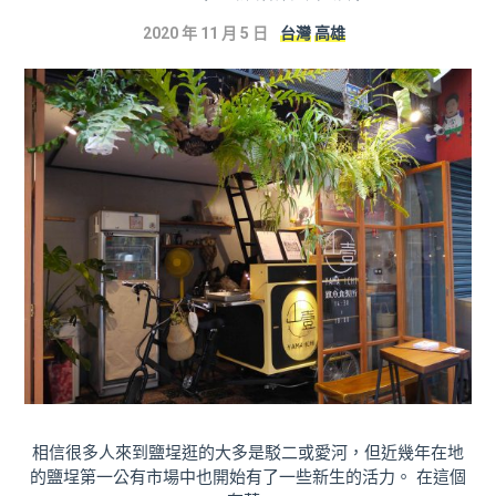
2020 年 11 月 5 日
台灣
高雄
相信很多人來到鹽埕逛的大多是駁二或愛河，但近幾年在地
的鹽埕第一公有市場中也開始有了一些新生的活力。 在這個