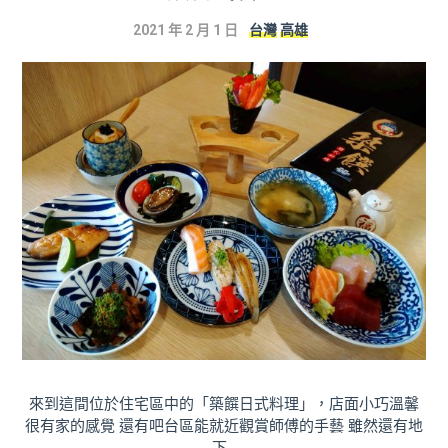
2021 年 2 月 1 日
台灣
高雄
來到這間位於住宅區中的「築饌日式料理」，店面小巧溫馨
很有家的感覺 還有吧台區能就近觀賞師傅的手藝 雖然還有地
下…