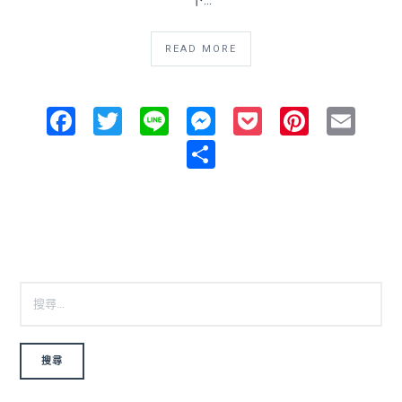
READ MORE
Facebook
Twitter
Line
Messenger
Pocket
Pintere
Ema
Share
搜尋關鍵字: