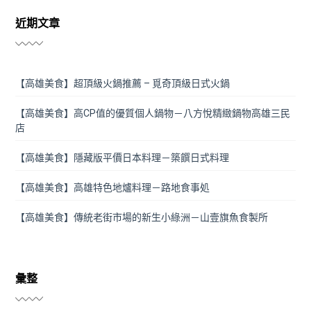
近期文章
【高雄美食】超頂級火鍋推薦 – 覓奇頂級日式火鍋
【高雄美食】高CP值的優質個人鍋物－八方悅精緻鍋物高雄三民
店
【高雄美食】隱藏版平價日本料理－築饌日式料理
【高雄美食】高雄特色地爐料理－路地食事処
【高雄美食】傳統老街市場的新生小綠洲－山壹旗魚食製所
彙整