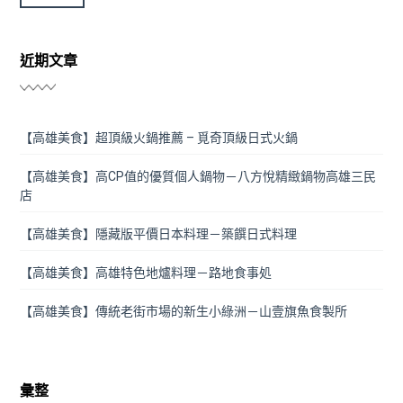
近期文章
【高雄美食】超頂級火鍋推薦 – 覓奇頂級日式火鍋
【高雄美食】高CP值的優質個人鍋物－八方悅精緻鍋物高雄三民
店
【高雄美食】隱藏版平價日本料理－築饌日式料理
【高雄美食】高雄特色地爐料理－路地食事処
【高雄美食】傳統老街市場的新生小綠洲－山壹旗魚食製所
彙整