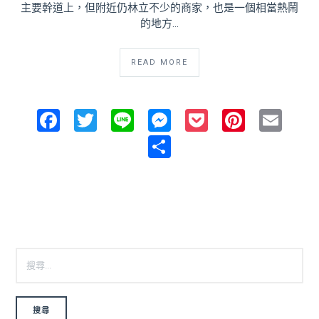
主要幹道上，但附近仍林立不少的商家，也是一個相當熱鬧
的地方…
READ MORE
Facebook
Twitter
Line
Messenger
Pocket
Pintere
Ema
Share
搜尋關鍵字: