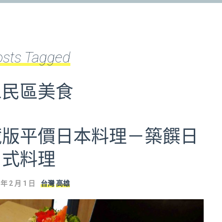
osts Tagged
三民區美食
藏版平價日本料理－築饌日
式料理
 年 2 月 1 日
台灣
高雄