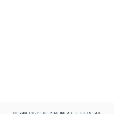
COPYRIGHT © 2019 TOU MENU, INC. ALL RIGHTS RESERVED.