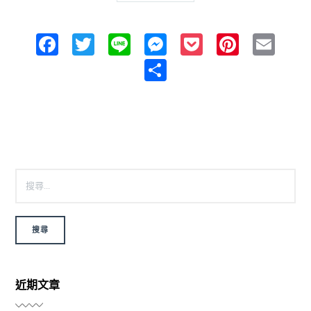
Facebook
Twitter
Line
Messenger
Pocket
Pintere
Ema
Share
搜尋關鍵字:
近期文章