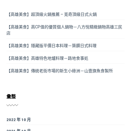
【高雄美食】超頂級火鍋推薦 – 覓奇頂級日式火鍋
【高雄美食】高CP值的優質個人鍋物－八方悅精緻鍋物高雄三民
店
【高雄美食】隱藏版平價日本料理－築饌日式料理
【高雄美食】高雄特色地爐料理－路地食事処
【高雄美食】傳統老街市場的新生小綠洲－山壹旗魚食製所
彙整
2022 年 10 月