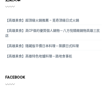
【高雄美食】超頂級火鍋推薦 – 覓奇頂級日式火鍋
【高雄美食】高CP值的優質個人鍋物－八方悅精緻鍋物高雄三民
店
【高雄美食】隱藏版平價日本料理－築饌日式料理
【高雄美食】高雄特色地爐料理－路地食事処
FACEBOOK