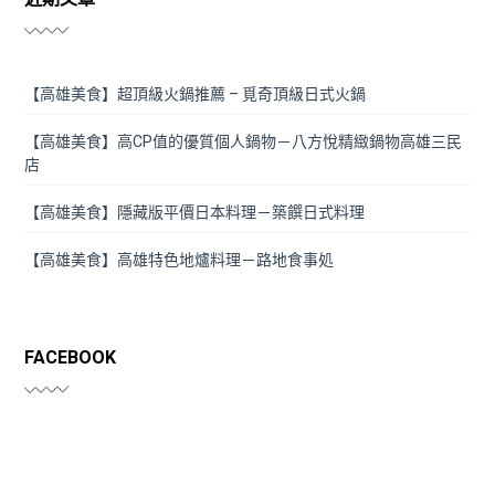
【高雄美食】超頂級火鍋推薦 – 覓奇頂級日式火鍋
【高雄美食】高CP值的優質個人鍋物－八方悅精緻鍋物高雄三民
店
【高雄美食】隱藏版平價日本料理－築饌日式料理
【高雄美食】高雄特色地爐料理－路地食事処
FACEBOOK