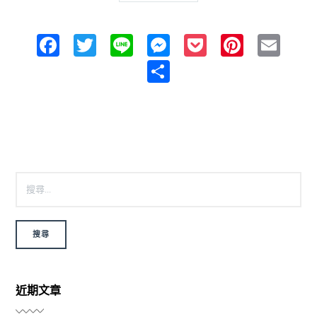
Facebook
Twitter
Line
Messenger
Pocket
Pintere
Ema
Share
搜尋關鍵字:
近期文章