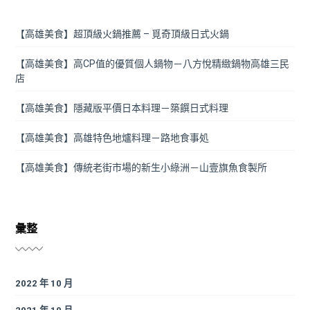
【高雄美食】超頂級火鍋推薦 – 覓奇頂級日式火鍋
【高雄美食】高CP值的優質個人鍋物－八方悅精緻鍋物高雄三民
店
【高雄美食】隱藏版平價日本料理－築饌日式料理
【高雄美食】高雄特色地爐料理－路地食事処
【高雄美食】傳統老街市場的新生小綠洲－山壹旗魚食製所
彙整
2022 年 10 月